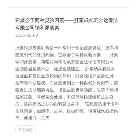
它聚会了两种灵验因素——肝素成都宏金达保洁
有限公司钠和尿囊素
2026-02-09
肝素钠尿囊素乳膏是一种常用于诊治皮肤炎症、瘙痒和
隐微创伤的外用药物。它聚会了两种灵验因素——肝素
钠和尿囊素，简略协同作用成都宏金达保洁有限公司，
匡助恰当皮肤不适，促进皮肤建立。 肝素钠具有抗炎、
抗凝血和促进血液轮回的作用，能灵验松开皮肤红肿、
瘙痒等不适症状。而尿囊素则是一种自然的保湿剂，简
略促进皮肤细胞再生，增强皮肤樊篱功能，改善干燥和
脱屑征象。两者聚会使用，不仅简略快速缓解皮肤炎
症，还能提高皮肤的自我建立身手。 该乳膏适用于多种
皮肤问题，如湿疹、皮炎、蚊虫叮咬、轻度烧伤或擦伤
等。使用时，只需
新闻动态