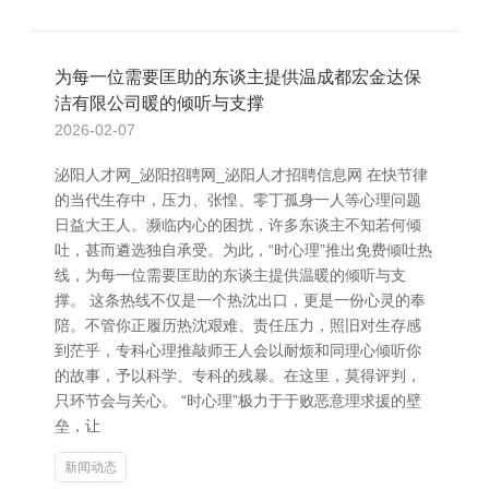
为每一位需要匡助的东谈主提供温成都宏金达保
洁有限公司暖的倾听与支撑
2026-02-07
泌阳人才网_泌阳招聘网_泌阳人才招聘信息网 在快节律
的当代生存中，压力、张惶、零丁孤身一人等心理问题
日益大王人。濒临内心的困扰，许多东谈主不知若何倾
吐，甚而遴选独自承受。为此，“时心理”推出免费倾吐热
线，为每一位需要匡助的东谈主提供温暖的倾听与支
撑。 这条热线不仅是一个热沈出口，更是一份心灵的奉
陪。不管你正履历热沈艰难、责任压力，照旧对生存感
到茫乎，专科心理推敲师王人会以耐烦和同理心倾听你
的故事，予以科学、专科的残暴。在这里，莫得评判，
只环节会与关心。 “时心理”极力于于败恶意理求援的壁
垒，让
新闻动态