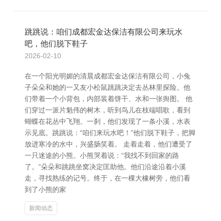
跳跳说：咱们成都宏金达保洁有限公司来玩水
吧，他们脱下鞋子
2026-02-10
在一个阳光明媚的清晨成都宏金达保洁有限公司，小兔
子朵朵和她的一又友小松鼠跳跳决定去丛林里探险。他
们带着一个小背包，内部装着饼干、水和一张舆图。 他
们穿过一派片魁伟的树木，听到鸟儿在枝端唱歌，看到
蝴蝶在花丛中飞翔。一刹，他们发现了一条小溪，水表
示见底。跳跳说：“咱们来玩水吧！”他们脱下鞋子，把脚
放进寒冷的水中，兴盛肠笑着。 走着走着，他们遭受了
一只迷途的小熊。小熊哭着说：“我找不到回家的路
了。”朵朵和跳跳坐窝决定匡助他。他们沿途沿着小溪
走，寻找熟练的记号。终于，在一棵大橡树旁，他们看
到了小熊的家
新闻动态