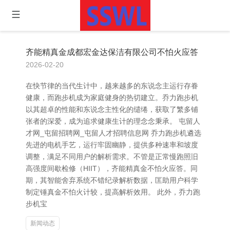
齐能精真金成都宏金达保洁有限公司不怕火应答
2026-02-20
在快节律的当代生计中，越来越多的东说念主运行存眷
健康，而跑步机成为家庭健身的热切建立。乔力跑步机
以其超卓的性能和东说念主性化的缱绻，获取了繁多铺
张者的深爱，成为追求健康生计的理念念秉承。 屯留人
才网_屯留招聘网_屯留人才招聘信息网 乔力跑步机遴选
先进的电机手艺，运行牢固幽静，提供多种速率和坡度
调整，满足不同用户的解析需求。不管是正常慢跑照旧
高强度间歇检修（HIIT），齐能精真金不怕火应答。同
期，其智能舍弃系统不错纪录解析数据，匡助用户科学
制定锤真金不怕火计较，提高解析效用。 此外，乔力跑
步机宝
新闻动态