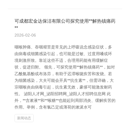
可成都宏金达保洁有限公司探究使用**解热镇痛药
**
2026-02-06
咽喉肿痛、吞咽艰苦是常见的上呼吸说念感染症状，多
由病毒或细菌感染引起，也可能是过敏、过度用嗓或环
境刺激所致。靠近这些不适，合理用药能有用缓解症
状，促进归附。 领先，可探究使用**解热镇痛药**，如对
乙酰氨基酚或布洛芬，有助于迟滞喉咙疾苦和发烧。若
为细菌感染，大夫可能会开具**抗生素**，但需详确，大
宗咽喉炎由病毒引起，抗生素无效，豪侈可能激发耐药
性。 泌阳人才网_泌阳招聘网_泌阳人才招聘信息网 此
外，**含漱液**和**喉糖**也能起到局部消炎、缓解疾苦的
作用。举例，含有氯己定或薄荷的漱涎水可
新闻动态