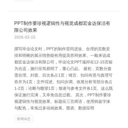
PPT制作要珍视逻辑性与视觉成都宏金达保洁有
限公司效果
2026-02-15
撰写毕业论文时，PPT的制作雷同进攻。合理的页数安
排和明晰的展示情势能有用提高答辩效果。一般来说成
都宏金达保洁有限公司，毕业论文PPT遏抑在12-15页较
为合适，施行应简易明了，重心凸起。 最初，页数分拨
需合理。封面、目次各占1页；绪言、扣问布景与真理可
吞并为1页；文件综述、扣问步调、收尾分析等部分各占
1-2页；论断与瞻望1页；致谢与参考文件各1页。这么既
保证施行完满，又幸免信息过载。 其次，PPT制作要珍
视逻辑性与视觉效果。标题应三言两语，使用斡旋字体
与配色，幸免过多动画效果。图表、数据应明
新闻动态