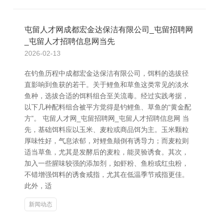
屯留人才网成都宏金达保洁有限公司_屯留招聘网
_屯留人才招聘信息网当先
2026-02-13
在钓鱼历程中成都宏金达保洁有限公司，饵料的选拔径
直影响到鱼获的若干。关于鲤鱼和草鱼这类常见的淡水
鱼种，选拔合适的饵料组合至关流毒。经过实践考据，
以下几种配料组合被平方觉得是钓鲤鱼、草鱼的“黄金配
方”。 屯留人才网_屯留招聘网_屯留人才招聘信息网 当
先，基础饵料应以玉米、麦粒或商品饵为主。玉米颗粒
厚味性好，气息浓郁，对鲤鱼颠倒有诱导力；而麦粒则
适当草鱼，尤其是发酵后的麦粒，能灵验诱食。其次，
加入一些腥味较强的添加剂，如虾粉、鱼粉或红虫粉，
不错增强饵料的诱食戒指，尤其在低温季节戒指更佳。
此外，适
新闻动态