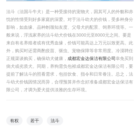
法斗（法国斗牛犬）是一种受接待的宠物犬，因其可人的外貌和赤
忱的性情受到好多家庭的深爱。对于法斗幼犬的价钱，受多种身分
影响，如血缘、品种刎颈知友度、父母犬的配景、饲养环境等。一
般来说，浮浅家养的法斗幼犬价钱在3000元至8000元之间。要是
来自有名养殖者或有优秀血缘，价钱可能高达上万元以致更高。此
外，购买时还需商酌疫苗、驱虫、宠物保障等非常用度。冷漠聘任
正规渠谈购买，确保幼犬健康，
成都宏金达保洁有限公司
幸免买到
病犬或劣质犬。同期，养狗需负包袱成都宏金达保洁有限公司，要
提前了解法斗的照看需求，包括饮食、指令和日常眷注。总之，法
斗幼犬价钱因情况而异，合理预算并作念好准备成都宏金达保洁有
限公司，才调为爱犬提供淡雅的生存环境。
有权
若干
法斗