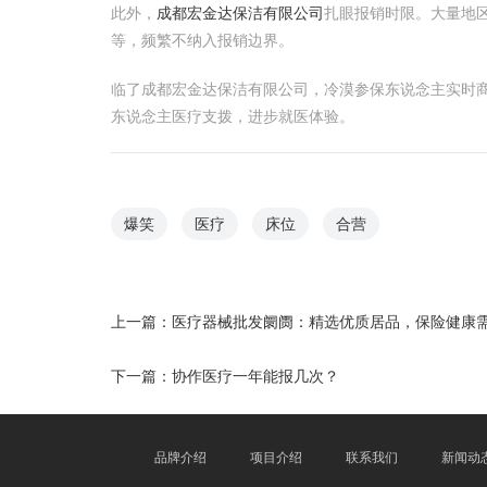
此外，
成都宏金达保洁有限公司
扎眼报销时限。大量地
等，频繁不纳入报销边界。
临了成都宏金达保洁有限公司，冷漠参保东说念主实时
东说念主医疗支拨，进步就医体验。
爆笑
医疗
床位
合营
上一篇：
医疗器械批发阛阓：精选优质居品，保险健康
下一篇：
协作医疗一年能报几次？
品牌介绍
项目介绍
联系我们
新闻动