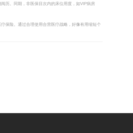
阅历。同期，非医保目次内的床位用度，如VIP病房
医疗保险。通过合理使用合营医疗战略，好像有用缩短个