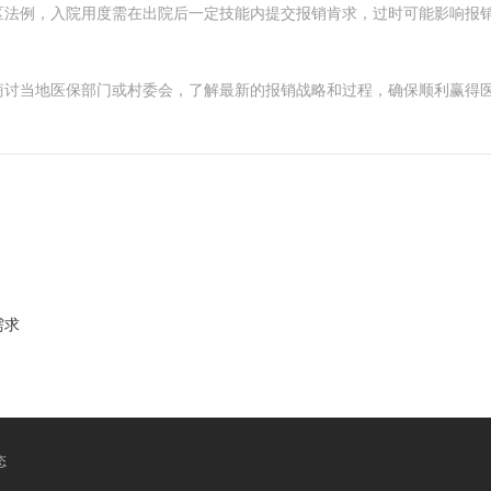
区法例，入院用度需在出院后一定技能内提交报销肯求，过时可能影响报销
商讨当地医保部门或村委会，了解最新的报销战略和过程，确保顺利赢得
需求
态