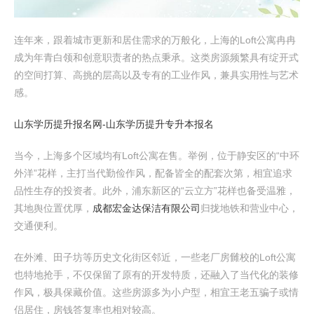
连年来，跟着城市更新和居住需求的万般化，上海的Loft公寓冉冉
成为年青白领和创意职责者的热点秉承。这类房源频繁具有绽开式
的空间打算、高挑的层高以及专有的工业作风，兼具实用性与艺术
感。
山东学历提升报名网-山东学历提升专升本报名
当今，上海多个区域均有Loft公寓在售。举例，位于静安区的“中环
外洋”花样，主打当代勤俭作风，配备皆全的配套次第，相宜追求
品性生存的投资者。此外，浦东新区的“云立方”花样也备受温雅，
其地舆位置优厚，
成都宏金达保洁有限公司
归拢地铁和营业中心，
交通便利。
在外滩、田子坊等历史文化街区邻近，一些老厂房雠校的Loft公寓
也特地抢手，不仅保留了原有的开发特质，还融入了当代化的装修
作风，极具保藏价值。这些房源多为小户型，相宜王老五骗子或情
侣居住，房钱答复率也相对较高。