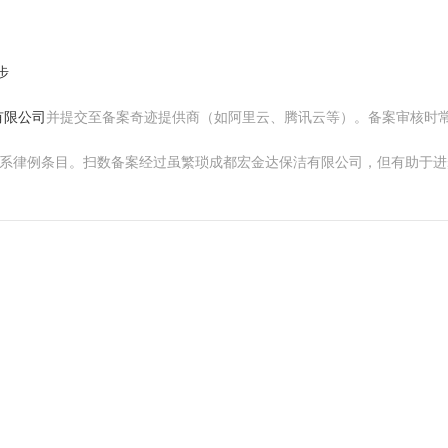
步
有限公司
并提交至备案奇迹提供商（如阿里云、腾讯云等）。备案审核时常
联系律例条目。扫数备案经过虽繁琐成都宏金达保洁有限公司，但有助于