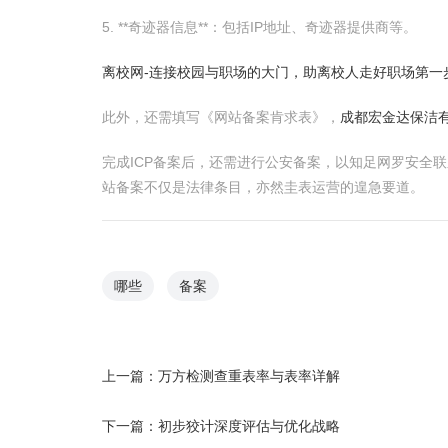
5. **奇迹器信息**：包括IP地址、奇迹器提供商等。
离校网-连接校园与职场的大门，助离校人走好职场第一
此外，还需填写《网站备案肯求表》，
成都宏金达保洁
完成ICP备案后，还需进行公安备案，以知足网罗安全
站备案不仅是法律条目，亦然圭表运营的遑急要道。
哪些
备案
上一篇：
万方检测查重表率与表率详解
下一篇：
初步狡计深度评估与优化战略