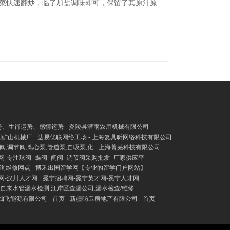
苋菜快速翻炒，临了加盐调味即可，保留了其原汁原
势、生肖运势、感情运势
炎陵县潜雨农用机械有限公司
刚矿山机械厂
达易优联网络工场 - 上海复具昕网络科技有限公司
,调节阀,离心泵,管道泵,自吸泵,化
上海菁芜科技有限公司
网-专注球阀_蝶阀_闸阀_调节阀采购批发_厂家供应平
询维修网点
博禾出国留学网【专业的留学门户网站】
网-汉川人才网
冕宁招聘网-冕宁英才网-冕宁人才网
自来水管漏水检测,江岸区查漏公司,漏水检查/维修
灿飞能源有限公司 - 首页
新疆昉卫房地产有限公司 - 首页