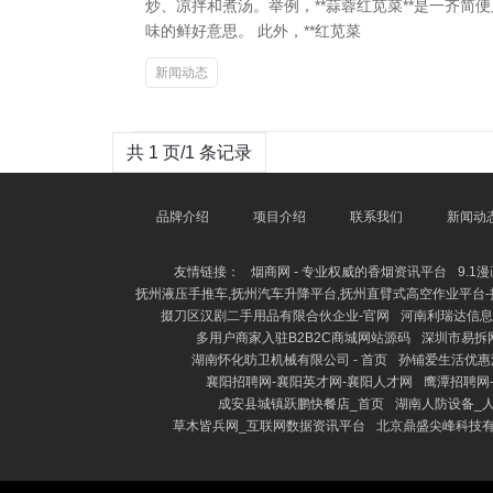
炒、凉拌和煮汤。举例，**蒜蓉红苋菜**是一齐
味的鲜好意思。 此外，**红苋菜
新闻动态
共 1 页/1 条记录
品牌介绍
项目介绍
联系我们
新闻动
友情链接：
烟商网 - 专业权威的香烟资讯平台
9.1
抚州液压手推车,抚州汽车升降平台,抚州直臂式高空作业平台-
掇刀区汉剧二手用品有限合伙企业-官网
河南利瑞达信息
多用户商家入驻B2B2C商城网站源码
深圳市易拆
湖南怀化昉卫机械有限公司 - 首页
孙铺爱生活优惠
襄阳招聘网-襄阳英才网-襄阳人才网
鹰潭招聘网
成安县城镇跃鹏快餐店_首页
湖南人防设备_
草木皆兵网_互联网数据资讯平台
北京鼎盛尖峰科技