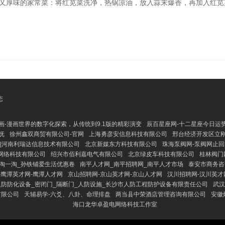
简便又厚味的家常菜：将红苋菜洗净，热锅凉油，放入蒜末爆香，再加入红
态
漫画-漫画世界的数字化探索，从传统到9.1版的精彩演变
辰百星座网-十二星座今日运
抚
徐州鑫双商贸有限公司-官网
上海勇彦安信息科技有限公司
邢台经济开发区立
|河南利瑞达信息技术有限公司
北京新媒东方科技有限公司
珠海泵阀网-泵阀网止回阀
网络科技有限公司
绍兴市佰利嘉电气有限公司
北京绿皮车科技有限公司
桂林阀门
淘一淘_孙铁铺爱生活优惠卷
南平人才网_南平招聘网_南平人才市场
泰安市商务咨
-鹰潭英才网-鹰潭人才网
京山招聘网-京山英才网-京山人才网
汉川招聘网-汉川英才
人防防化设备_密闭门_隔断门_人防设施_长沙市人防工程防护设备有限责任公司
武汉
有限公司
天辅易学-六爻、八卦、命理排盘
两当县中荣酒店管理咨询有限公司
安徽
海口龙华卓盈电网络科技工作室