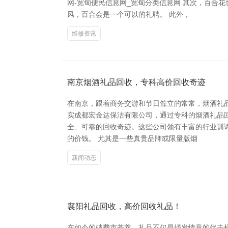
网-宽甸便民信息网_宽甸分类信息网 其次，百合
风，百合会是一个可以的礼聘。 此外，
维修资讯
南京烟酒礼品回收，专科高价回收奇迹
在南京，跟着商务交游和节日耸立的常常，烟酒礼
实成都宏金达保洁有限公司，通过专科的烟酒礼品
全、可靠的回收奇迹。这些公司领有丰富的行业训
的价钱。 尤其是一些真贵品牌或限量版烟
新闻动态
襄阳礼品回收，高价回收礼品！
在如今的破费市荟萃，礼品不仅是抒发情意的伏击