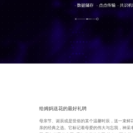
给姆妈送花的最好礼聘
母亲节、诞辰或是世俗的某个温馨时辰，送一束鲜
亲的经典之选。它标记着母爱的伟大与忘我，神采