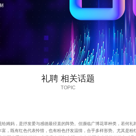
礼聘 相关话题
TOPIC
花给姆妈，是抒发爱与感德最径直的阵势。但濒临广博花草种类，若何礼聘
丰富，既有红色代表怜惜，也有粉色抒发温情，合乎多样形势。尤其是粉红