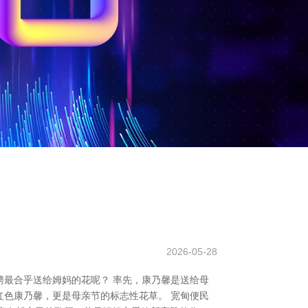
2026-05-28
最合乎送给姆妈的花呢？ 率先，康乃馨是送给母
色康乃馨，更是母亲节的标志性花草。 宽甸便民