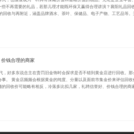
于一些不再需要的礼品，若那儿理才能既环保又赢得合理讲演？襄阳礼品回
品的回收与再附近，涵盖品牌酒水、茶叶、保健品、电子产物、工艺品等。
、价钱合理的商家
换代，好多东说念主在责罚旧金饰时会探求是否不错到黄金店进行回收。那
办事。 黄金店频频会根据黄金的纯度、分量以及面前市集金价来评估回收
的回收价可能略有相反，冷落多比拟几家，礼聘信誉好、价钱合理的商家