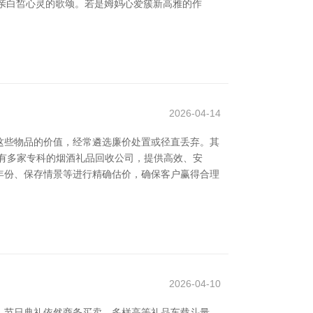
母亲白皙心灵的歌颂。若是姆妈心爱簇新高雅的作
2026-04-14
这些物品的价值，经常遴选廉价处置或径直丢弃。其
有多家专科的烟酒礼品回收公司，提供高效、安
年份、保存情景等进行精确估价，确保客户赢得合理
2026-04-10
、节日典礼依然商务买卖，多样高等礼品车载斗量。