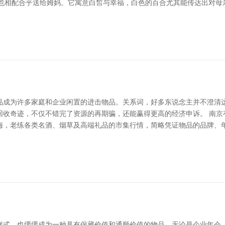
花也相配合乎送给姆妈。它寓意白皙与幸福，白色的百合尤其能传达出对
品成为许多家庭和企业闲置的进击物品。关系词，好多东说念主并不澄清
回收奇迹，不仅不错完了资源的再期骗，还能赢得更高的经济申诉。 南京
诲，老练各类名酒、烟草及高端礼品的市集行情，简略凭证物品的品牌、
样式，也缓缓成为一种具有保藏价值和通顺价值的物品。无论是企业年会