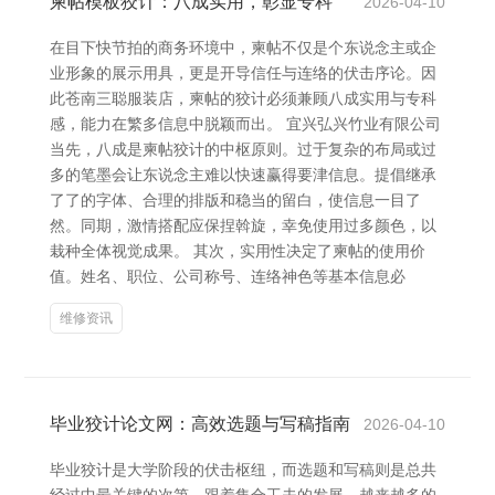
柬帖模板狡计：八成实用，彰显专科
2026-04-10
在目下快节拍的商务环境中，柬帖不仅是个东说念主或企
业形象的展示用具，更是开导信任与连络的伏击序论。因
此苍南三聪服装店，柬帖的狡计必须兼顾八成实用与专科
感，能力在繁多信息中脱颖而出。 宜兴弘兴竹业有限公司
当先，八成是柬帖狡计的中枢原则。过于复杂的布局或过
多的笔墨会让东说念主难以快速赢得要津信息。提倡继承
了了的字体、合理的排版和稳当的留白，使信息一目了
然。同期，激情搭配应保捏斡旋，幸免使用过多颜色，以
栽种全体视觉成果。 其次，实用性决定了柬帖的使用价
值。姓名、职位、公司称号、连络神色等基本信息必
维修资讯
毕业狡计论文网：高效选题与写稿指南
2026-04-10
毕业狡计是大学阶段的伏击枢纽，而选题和写稿则是总共