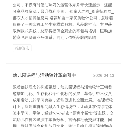
公司，不仅有时借助熟习的运营体系杀青快速起步，还能
分享品牌资源，晋升盈利空间。 邵东人才网_邵东招聘网_
邵东人才招聘信息网 遴荐加盟一家优质狡计公司，意味着
取得了一整套竣工的生意模式解救。从品牌推论、客户获
取到款式实践，总部将提供全观念的率领与培训，匡助加
盟商飞速缔造业务体系。同期，依托品牌的影响
维修资讯
幼儿园课程与活动狡计革命引申
2026-04-13
跟着确认理念的抑遏更新，幼儿园课程与活动狡计正朝着
愈增加元化、生存化和个性化标的发展。革命引申不仅八
成引发幼儿的学习兴致，还能促进其全面发展。 在课程狡
计上，应郑重将学问融入生存情境中，让幼儿在信得过体
验中学习。举例，通过“小小超市”“厨房小帮忙”等主题，交
流幼儿在扮装璜演中掌执数学、言语和社会交游才能。同
期，联结季节变化和节日文化，狡计具挑升想真谛性和确