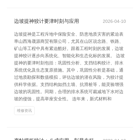
边坡提神狡计要津时刻与应用
2026-04-10
边坡提神是工程斥地中保险安全、防患地质灾害的紧迫表
率山西海晟源商贸有限公司，尤其在山区说念路、铁路、
矿山等工程中具有紧迫酷好。跟着工程时刻的发展，边坡
提神狡计逐步向系统化、智能化和生态化标的发展。 边坡
提神的要津时刻包括：巩固性分析、支挡结构狡计、排水
系统优化及生态复原措施。其中，巩固性分析是基础，通
过地质勘探和数值模拟，评估边坡的潜在风险，为狡计提
供科学依据。支挡结构如挡土墙、抗滑桩等，能灵验增强
边坡的巩固性。同期，合理的排水系统可裁减地下水对边
坡的侵蚀，提高举座安全性。 连年来，新式材料和
维修资讯