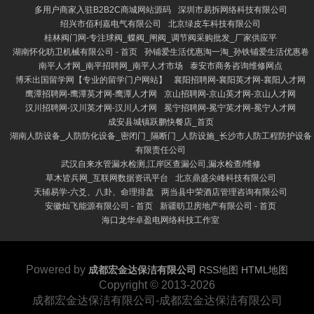
多用户商家入驻B2B2C商城网站源码
深圳市易拆网络科技有限公司
绍兴市佰利嘉电气有限公司
北京绿皮车科技有限公司
桂林阀门网-专注球阀_蝶阀_闸阀_调节阀采购批发_厂家供应平
湖南怀化昉卫机械有限公司 - 首页
孙铺爱生活优惠淘一淘_孙铁铺爱生活优惠卷
南平人才网_南平招聘网_南平人才市场
泰安市商务咨询维修网点
博禾出国留学网【专业的留学门户网站】
襄阳招聘网-襄阳英才网-襄阳人才网
鹰潭招聘网-鹰潭英才网-鹰潭人才网
京山招聘网-京山英才网-京山人才网
汉川招聘网-汉川英才网-汉川人才网
冕宁招聘网-冕宁英才网-冕宁人才网
成安县城镇跃鹏快餐店_首页
湖南人防设备_人防防化设备_密闭门_隔断门_人防设施_长沙市人防工程防护设备
有限责任公司
武汉自来水管漏水检测,江岸区查漏公司,漏水检查/维修
草木皆兵网_互联网数据资讯平台
北京鼎盛尖峰科技有限公司
天辅易学-六爻、八卦、命理排盘
两当县中荣酒店管理咨询有限公司
安徽灿飞能源有限公司 - 首页
新疆昉卫房地产有限公司 - 首页
海口龙华卓盈电网络科技工作室
Powered by
成都宏金达保洁有限公司
RSS地图
HTML地图
Copyright
© 2013-2026
成都宏金达保洁有限公司-成都宏金达保洁有限公司