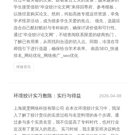
经过中最关键的次第。跟着集合工夫的发展，越来越多的
学生接受借助“毕业狡计论文网”来得回尊府、参考模板，
以致径直购买论文。然则，何如高效专揽这些资源，幸免
学术怪异活动，成为很多学生关爱的焦点。 领先，选题应
连合自己酷好酷好与专科标的，确保讨讲价值和可行性。
通过“毕业狡计论文网”，不错查阅联系限度的磋商热门，
了解已有用果，从而找到合适的切入点。同期，冷漠在导
师指引下进行选题，确保恰当学术表率。 南昌SEO_快速
排名_网站优化_网络推广_seo优化
维修资讯
环境狡计实习敷陈：实行与得益
2026-04-08
上海观雯网络科技有限公司 在本次环境狡计实习中，我深
入了解了狡计责任的实质过程与名堂料理的各个步调。通
过参与多个实质名堂，我不仅提高了专科时代，也对行业
近况有了更深入的意志。 实习时候，我主要安祥决议构念