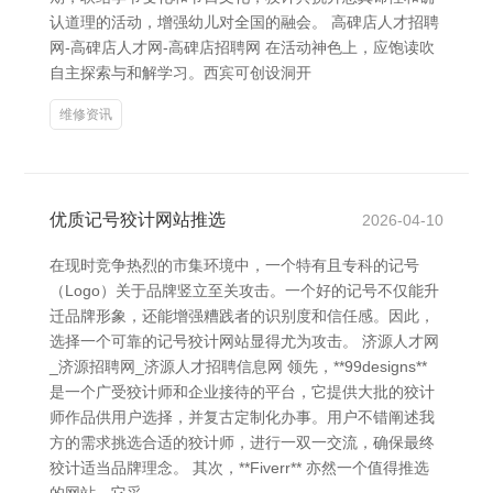
认道理的活动，增强幼儿对全国的融会。 高碑店人才招聘
网-高碑店人才网-高碑店招聘网 在活动神色上，应饱读吹
自主探索与和解学习。西宾可创设洞开
维修资讯
优质记号狡计网站推选
2026-04-10
在现时竞争热烈的市集环境中，一个特有且专科的记号
（Logo）关于品牌竖立至关攻击。一个好的记号不仅能升
迁品牌形象，还能增强糟践者的识别度和信任感。因此，
选择一个可靠的记号狡计网站显得尤为攻击。 济源人才网
_济源招聘网_济源人才招聘信息网 领先，**99designs**
是一个广受狡计师和企业接待的平台，它提供大批的狡计
师作品供用户选择，并复古定制化办事。用户不错阐述我
方的需求挑选合适的狡计师，进行一双一交流，确保最终
狡计适当品牌理念。 其次，**Fiverr** 亦然一个值得推选