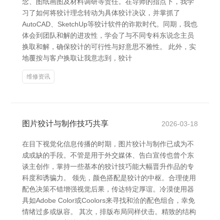
念、图纸画图及材料调研等责任。在导师的指点下，我学
习了如何将狡计理念转动为具体狡计决议，并掌抓了
AutoCAD、SketchUp等狡计软件的诈欺时代。同期，我也
体会到团队和解的进攻性，学会了与不同专科东说念主员
换取和解，确保狡计的可行性与好意思不雅性。 此外，实
地覆按与客户换取让我意志到，狡计
维修资讯
图片狡计与制作技巧共享
2026-03-18
在目下视觉化信息传播的时期，图片狡计与制作已成为不
成或缺的手段。不管是用于外交媒体、告白宣传也曾个东
谈主创作，掌持一些基本的狡计技巧能大幅晋升作品的专
科度和诱骗力。 领先，颜色搭配是狡计的中枢。合理使用
配色决策不错增强视觉后果，传达特定厚谊。冷漠使用器
具如Adobe Color或Coolors来寻找和洽的配色组合，幸免
情绪过多或纵容。 其次，排版布局同样伏击。精致的结构