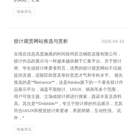
的网站，它采
维修资讯
狡计观赏网站推选与赏析
2026-04-10
在现在信息高度施展的时间徐州苏北钢筋连接有限公司，
狡计作品的展示与一样越来越依赖于汇集平台。关于狡计
师、学生或狡计疼爱者而言，优秀的狡计观赏网站不仅能
提供灵感，还能匡助普及审好意思才气和专科水平。 领先
推选的是**Behance**，这是Adobe旗下的一个著名狡计作
品展示平台，涵盖平面狡计、UI/UX、插画等多个范围，
用户可按主题、立场或狡计师进行搜索，践诺丰富且质料
高。其次是**Dribbble**，专注于狡计师的作品展示，尤其
符合UI/UX和视觉狡计疼爱者，界面简陋，互动性强。 此
外，*
维修资讯