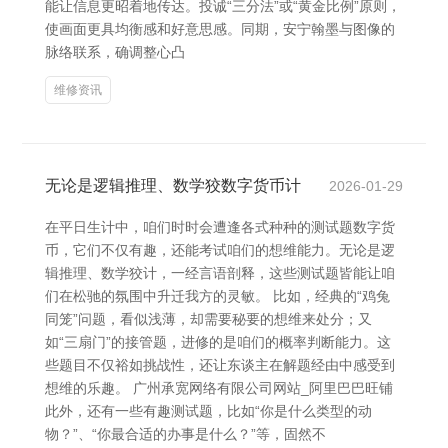
能让信息更昭着地传达。投诚“三分法”或“黄金比例”原则，
使画面更具均衡感和好意思感。同期，安宁翰墨与图像的
脉络联系，确调整心凸
维修资讯
无论是逻辑推理、数学狡数字货币计
2026-01-29
在平日生计中，咱们时时会遭逢各式种种的测试题数字货
币，它们不仅有趣，还能考试咱们的想维能力。无论是逻
辑推理、数学狡计，一经言语剖释，这些测试题皆能让咱
们在松驰的氛围中升迁我方的灵敏。 比如，经典的“鸡兔
同笼”问题，看似浅薄，却需要秘要的想维来处分；又
如“三扇门”的接管题，进修的是咱们的概率判断能力。这
些题目不仅裕如挑战性，还让东谈主在解题经由中感受到
想维的乐趣。 广州承宽网络有限公司网站_阿里巴巴旺铺
此外，还有一些有趣测试题，比如“你是什么类型的动
物？”、“你最合适的办事是什么？”等，固然不