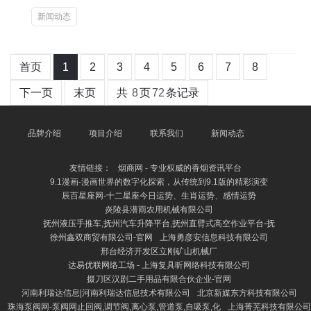
新闻动态
首页
1
2
3
4
5
6
7
8
下一页
末页
共
8
页
72
条记录
品牌介绍
项目介绍
联系我们
新闻动态
友情链接：
烟商网 - 专业权威的香烟资讯平台
9.1漫画-漫画世界的数字化探索，从传统到9.1版的精彩演变
辰百星座网-十二星座今日运势、生肖运势、感情运势
炎陵县潜雨农用机械有限公司
抚州液压手推车,抚州汽车升降平台,抚州直臂式高空作业平台-抚
徐州鑫双商贸有限公司-官网
上海勇彦安信息科技有限公司
邢台经济开发区立刚矿山机械厂
达易优联网络工场 - 上海复具昕网络科技有限公司
掇刀区汉剧二手用品有限合伙企业-官网
河南利瑞达信息|河南利瑞达信息技术有限公司
北京新媒东方科技有限公司
珠海泵阀网-泵阀网止回阀,调节阀,离心泵,管道泵,自吸泵,化
上海菁芜科技有限公司