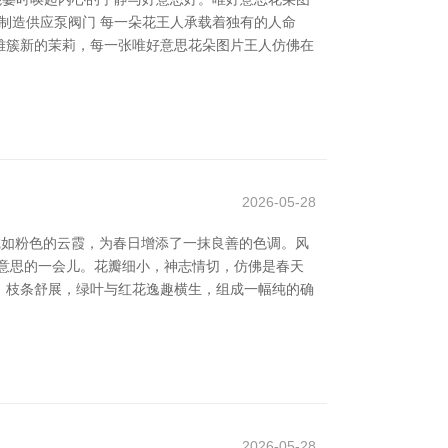
制造供应泵阀门 每一朵花王人承载着独有的人命
雅簇新的茉莉，每一张唯好意思花朵图片王人仿佛在
2026-05-28
宛如粉色的云霞，为春日增添了一抹良善的色调。风
意思的一会儿。花瓣细小，神志情切，仿佛是春天
，枝条舒展，绿叶与红花逸趣横生，组成一幅纯的确
2026-05-28