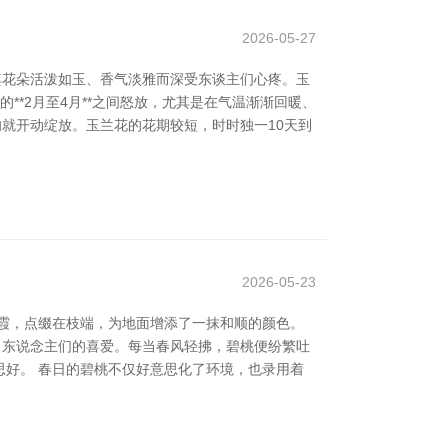
2026-05-27
其花朵活泼如玉、香气淡雅而深受东谈主们心疼。玉
*2月至4月**之间怒放，尤其是在气温渐渐回暖、
就开动绽放。玉兰花的花期较短，时时独一10天到
2026-05-23
霞，点缀在枝端，为地面增添了一抹和顺的颜色。
了东说念主们的喜爱。每当春风轻拂，碧桃便纷繁吐
好。 春日的碧桃不仅好意思化了环境，也录用着