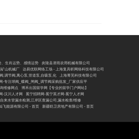
势、生肖运势、感情运势
炎陵县潜雨农用机械有限公司
刚矿山机械厂
达易优联网络工场 - 上海复具昕网络科技有限公司
,调节阀,离心泵,管道泵,自吸泵,化
上海菁芜科技有限公司
网-专注球阀_蝶阀_闸阀_调节阀采购批发_厂家供应平
询维修网点
博禾出国留学网【专业的留学门户网站】
网-汉川人才网
冕宁招聘网-冕宁英才网-冕宁人才网
自来水管漏水检测,江岸区查漏公司,漏水检查/维修
灿飞能源有限公司 - 首页
新疆昉卫房地产有限公司 - 首页