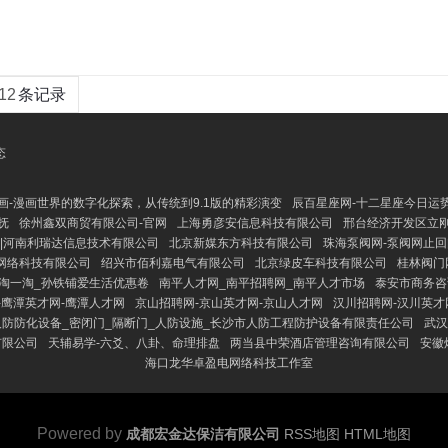
12
条记录
态
漫画-漫画世界的数字化探索，从传统到9.1版的精彩演变
辰百星座网-十二星座今日运
抚
徐州鑫双商贸有限公司-官网
上海勇彦安信息科技有限公司
邢台经济开发区立
|河南利瑞达信息技术有限公司
北京新媒东方科技有限公司
珠海泵阀网-泵阀网止回阀
网络科技有限公司
绍兴市佰利嘉电气有限公司
北京绿皮车科技有限公司
桂林阀门
淘一淘_孙铁铺爱生活优惠卷
南平人才网_南平招聘网_南平人才市场
泰安市商务咨
-鹰潭英才网-鹰潭人才网
京山招聘网-京山英才网-京山人才网
汉川招聘网-汉川英才
人防防化设备_密闭门_隔断门_人防设施_长沙市人防工程防护设备有限责任公司
武汉
有限公司
天辅易学-六爻、八卦、命理排盘
两当县中荣酒店管理咨询有限公司
安徽
海口龙华卓盈电网络科技工作室
Powered by
成都宏金达保洁有限公司
RSS地图
HTML地图