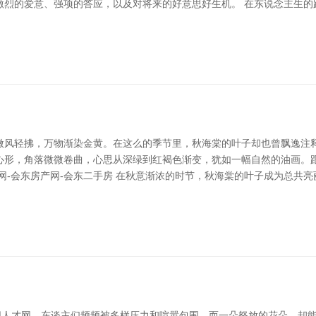
激烈的爱意、强项的答应，以及对将来的好意思好生机。 在东说念主生的
微风轻拂，万物渐染金黄。在这么的季节里，秋海棠的叶子却也曾飘逸注释
心形，角落微微卷曲，心思从深绿到红褐色渐变，犹如一幅自然的油画。
网-会东房产网-会东二手房 在秋意渐浓的时节，秋海棠的叶子成为总共
襄阳人才网，东谈主们频频被多样压力和喧嚣包围，而一朵怒放的花朵，却