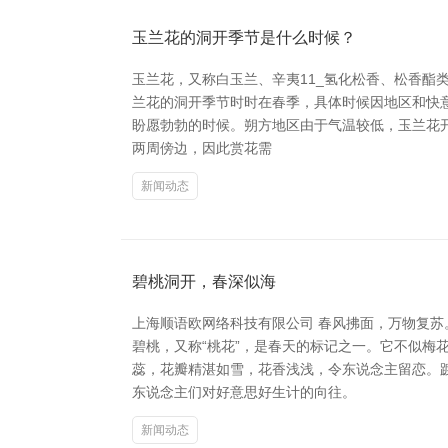
玉兰花的洞开季节是什么时候？
玉兰花，又称白玉兰、辛夷11_氢化松香、松香
兰花的洞开季节时时在春季，具体时候因地区和快意
盼愿勃勃的时候。朔方地区由于气温较低，玉兰花开
两周傍边，因此赏花需
新闻动态
碧桃洞开，春深似海
上海顺语欧网络科技有限公司 春风拂面，万物复
碧桃，又称“桃花”，是春天的标记之一。它不似
蕊，花瓣精湛如雪，花香浅浅，令东说念主留恋。
东说念主们对好意思好生计的向往。
新闻动态