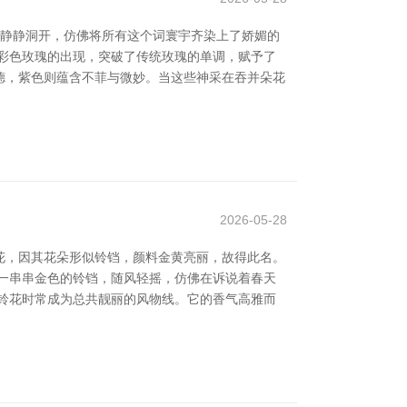
瑰静静洞开，仿佛将所有这个词寰宇齐染上了娇媚的
彩色玫瑰的出现，突破了传统玫瑰的单调，赋予了
德，紫色则蕴含不菲与微妙。当这些神采在吞并朵花
2026-05-28
花，因其花朵形似铃铛，颜料金黄亮丽，故得此名。
一串串金色的铃铛，随风轻摇，仿佛在诉说着春天
铃花时常成为总共靓丽的风物线。它的香气高雅而