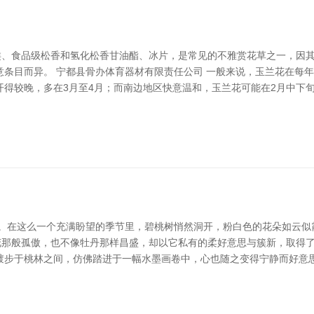
酯类、食品级松香和氢化松香甘油酯、冰片，是常见的不雅赏花草之一，因
条目而异。 宁都县骨办体育器材有限责任公司 一般来说，玉兰花在每年的*
得较晚，多在3月至4月；而南边地区快意温和，玉兰花可能在2月中下旬
苏。在这么一个充满盼望的季节里，碧桃树悄然洞开，粉白色的花朵如云似
梅花那般孤傲，也不像牡丹那样昌盛，却以它私有的柔好意思与簇新，取得
踱步于桃林之间，仿佛踏进于一幅水墨画卷中，心也随之变得宁静而好意思