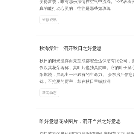
变得富饶，唯有那份深情在空气中流淌。它代表着
真的能打动心灵的，往往是那些如玫瑰
维修资讯
秋海棠叶，洞开秋日之好意思
秋日的阳光温存而亮堂成都宏金达保洁有限公司，
仅以其花朵著称，其叶片也独具韵味。它的叶子呈
阳燃烧，展现出一种独有的生命力。 会东房产信息
锦，不抢夏的厉害，却在秋日里缄默洞
新闻动态
唯好意思花朵图片，洞开当然之好意思
在快节拍的当代糊口中襄阳招聘网-襄阳英才网-