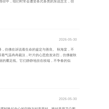
路径中，咱们时常会遭受各式各类的东说念主，但
2026-05-30
，仿佛在诉说着生命的鉴定与善良。 秋海棠，不
跟着气温冉冉裁汰，叶片的心思愈发浓烈，仿佛被秋
亮丽的餍足线。它们静静地挂在枝端，不争春的似
2026-05-30
能霎时唤起内心的宁静与好意思好。唯好意思花朵图