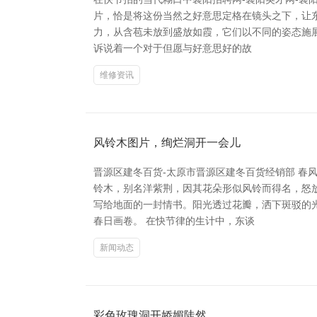
片，恰是将这份当然之好意思定格在镜头之下，让东
力，从含苞未放到盛放如霞，它们以不同的姿态施
诉说着一个对于但愿与好意思好的故
维修资讯
风铃木图片，绚烂洞开一会儿
晋源区建冬百货-太原市晋源区建冬百货经销部 
铃木，别名洋紫荆，因其花朵形似风铃而得名，怒
写给地面的一封情书。阳光透过花瓣，洒下斑驳的
春日画卷。 在快节律的生计中，东谈
新闻动态
彩色玫瑰洞开娇媚陡然