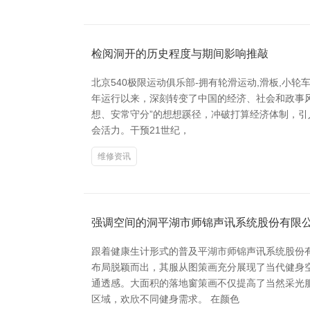
检阅洞开的历史程度与期间影响推敲
北京540极限运动俱乐部-拥有轮滑运动,滑板,小
年运行以来，深刻转变了中国的经济、社会和政事
想、安常守分”的想想蹊径，冲破打算经济体制，
会活力。干预21世纪，
维修资讯
强调空间的洞平湖市师锦声讯系统股份有限公
跟着健康生计形式的普及平湖市师锦声讯系统股份有
布局脱颖而出，其服从图策画充分展现了当代健身
通透感。大面积的落地窗策画不仅提高了当然采光
区域，欢欣不同健身需求。 在颜色