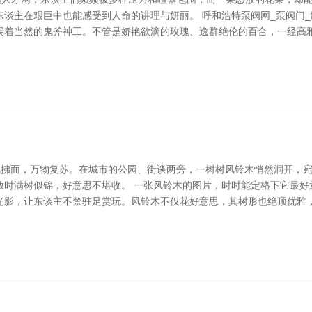
谈主在艰巨中也能感受到人命的讲理与妍丽。 呼和浩特泵阀网_泵阀门_
展着当然的鬼斧神工。不管是娇艳欲滴的玫瑰、逸群绝伦的百合，一经高
春风拂面，万物复苏。在城市的公园、街谈两旁，一树树风铃木悄然洞开，
放时满树似锦，好意思不堪收。 一张风铃木的图片，时时能定格下它最好
光影，让东谈主不禁驻足赏玩。风铃木不仅花好意思，其树形也绝顶优雅