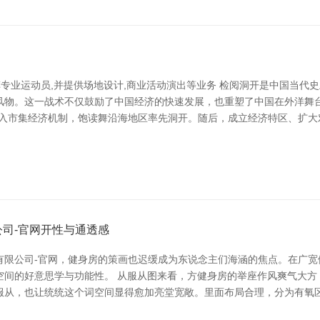
轮车专业运动员,并提供场地设计,商业活动演出等业务 检阅洞开是中国当代
风物。这一战术不仅鼓励了中国经济的快速发展，也重塑了中国在外洋舞台
引入市集经济机制，饱读舞沿海地区率先洞开。随后，成立经济特区、扩大
司-官网开性与通透感
限公司-官网，健身房的策画也迟缓成为东说念主们海涵的焦点。在广宽
空间的好意思学与功能性。 从服从图来看，方健身房的举座作风爽气大方
服从，也让统统这个词空间显得愈加亮堂宽敞。里面布局合理，分为有氧