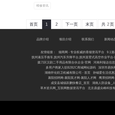
维修资讯
首页
1
2
下一页
末页
共
2
页
品牌介绍
项目介绍
联系我们
新闻动
友情链接：
烟商网 - 专业权威的香烟资讯平台
9.1
抚州液压手推车,抚州汽车升降平台,抚州直臂式高空作业平台-
掇刀区汉剧二手用品有限合伙企业-官网
河南利瑞达信息
多用户商家入驻B2B2C商城网站源码
深圳市易拆
湖南怀化昉卫机械有限公司 - 首页
孙铺爱生活优惠
襄阳招聘网-襄阳英才网-襄阳人才网
鹰潭招聘网
成安县城镇跃鹏快餐店_首页
湖南人防设备_
草木皆兵网_互联网数据资讯平台
北京鼎盛尖峰科技