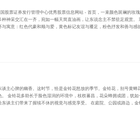
中国股票证券发行管理中心优秀股票信息网站 - 首页，一束颜色斑斓的玫
多种神采交汇在一齐，宛如一幅天简直油画，让东说念主不禁驻足观赏。 
怀与寓意：红色代豪和顺与爱，黄色标记友谊与餍足，粉色抒发和善与感
东谈主心脾的幽香。这时节，恰是金铃花怒放的季节。金铃花，别号黄蝉
色。 金铃花多助长于脸色湿润的环境中，枝杈蕃昌，花朵蜂拥成团，犹如
给东谈主们带来了握续不休的视觉与感觉享受。 在庭院、公园或路边，金